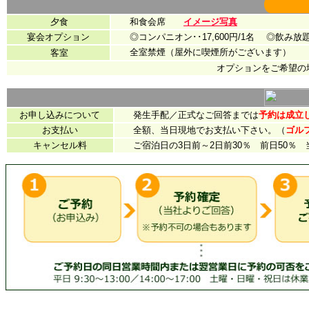
夕食
和食会席
イメージ写真
宴会オプション
◎コンパニオン･･17,600円/1名 ◎飲み放題･･
全室禁煙（屋外に喫煙所がございます）
客室
オプションをご希望の
お申し込みについて
発生手配／正式なご回答までは
予約は成立
お支払い
全額、当日現地でお支払い下さい。（
ゴル
キャンセル料
ご宿泊日の3日前～2日前30％ 前日50％