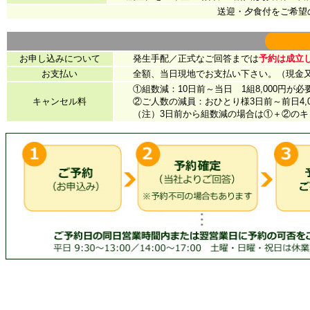
送迎・夕食付をご希望
お申し込みについて
発生手配／正式なご回答までは
予約は成立
お支払い
全額、当日現地でお支払い下さい。（現金又
①組数減：10日前～当日 1組8,000円が必
キャンセル料
②ご人数の減員：おひとり様3日前～前日4,000
（注）3日前から組数減の場合は①＋②のキ