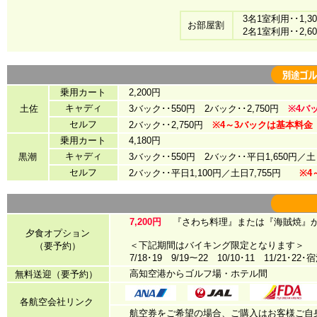
3名1室利用･･1,
お部屋割
2名1室利用･･2,
乗用カート
2,200円
キャディ
土佐
3バック･･550円 2バック･･2,750円
※4バ
セルフ
2バック･･2,750円
※4～3バックは基本料金
乗用カート
4,180円
キャディ
黒潮
3バック･･550円 2バック･･平日1,650円／土
セルフ
2バック･･平日1,100円／土日7,755円
※4
7,200円
『さわち料理』または『海賊焼
夕食オプション
＜下記期間はバイキング限定となります＞
（要予約）
7/18･19 9/19～22 10/10･11 11/21･
高知空港からゴルフ場・ホテル間
無料送迎（要予約）
各航空会社リンク
航空券をご希望の場合、ご購入はお客様ご自身