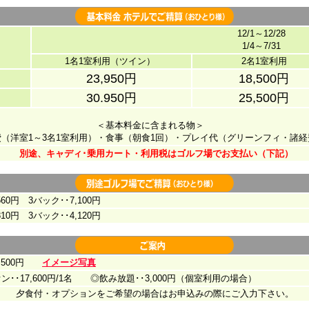
12/1～12/28
1/4～7/31
1名1室利用（ツイン）
2名1室利用
23,950円
18,500円
30.950円
25,500円
＜基本料金に含まれる物＞
費（洋室1～3名1室利用）・食事（朝食1回）・プレイ代（グリーンフィ・諸経
別途、キャディ･乗用カート・利用税はゴルフ場でお支払い（下記）
0円 3バック･･7,100円
0円 3バック･･4,120円
,500円
イメージ写真
17,600円/1名 ◎飲み放題･･3,000円（個室利用の場合）
夕食付・オプションをご希望の場合はお申込みの際にご入力下さい。