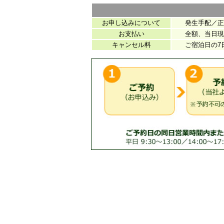
お申し込みについて
発生手配／正式
お支払い
全額、当日現地
キャンセル料
ご宿泊日の7日前