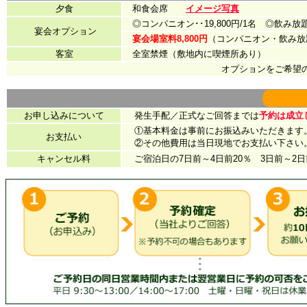
夕食
和食会席
イメージ写真
◎コンパニオン･･19,800円/1名 ◎飲み放題･
宴会オプション
宴会場室料8,800円
（コンパニオン・飲み放
客室
全室禁煙（敷地内に喫煙所あり）
オプションをご希望
お申し込みについて
発生手配／正式なご回答までは
予約は成立
①基本料金は事前にお振込みいただきます
お支払い
②その他費用は当日現地でお支払い下さい
キャンセル料
ご宿泊日の7日前～4日前20％ 3日前～2日前