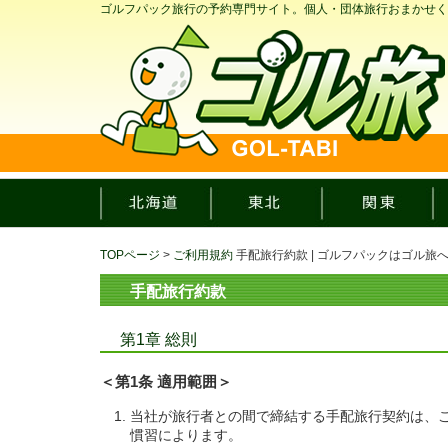
ゴルフパック旅行の予約専門サイト。個人・団体旅行おまかせく
TOPページ
>
ご利用規約
手配旅行約款 | ゴルフパックはゴル旅
手配旅行約款
第1章 総則
＜第1条 適用範囲＞
当社が旅行者との間で締結する手配旅行契約は、
慣習によります。