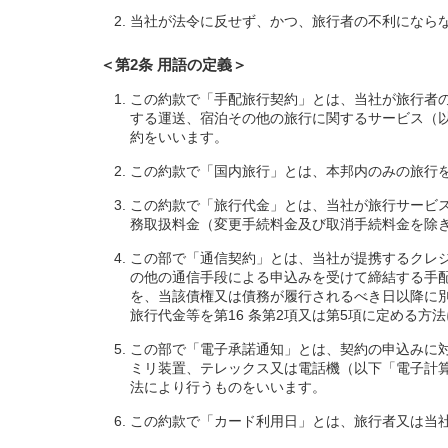
当社が法令に反せず、かつ、旅行者の不利になら
＜第2条 用語の定義＞
この約款で「手配旅行契約」とは、当社が旅行者
する運送、宿泊その他の旅行に関するサービス（
約をいいます。
この約款で「国内旅行」とは、本邦内のみの旅行
この約款で「旅行代金」とは、当社が旅行サービ
務取扱料金（変更手続料金及び取消手続料金を除
この部で「通信契約」とは、当社が提携するクレ
の他の通信手段による申込みを受けて締結する手
を、当該債権又は債務が履行されるべき日以降に
旅行代金等を第16 条第2項又は第5項に定める
この部で「電子承諾通知」とは、契約の申込みに
ミリ装置、テレックス又は電話機（以下「電子計
法により行うものをいいます。
この約款で「カード利用日」とは、旅行者又は当